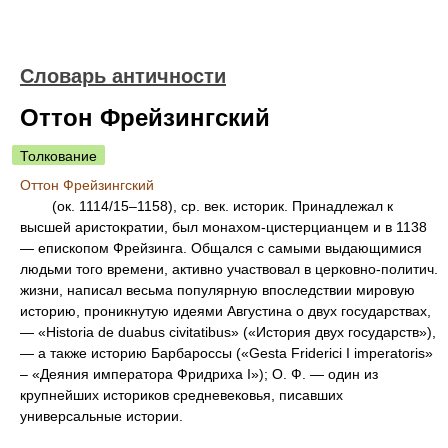
Словарь античности
Оттон Фрейзингский
Толкование
Оттон Фрейзингский
(ок. 1114/15–1158), ср. век. историк. Принадлежал к
высшей аристократии, был монахом-цистерцианцем и в 1138
— епископом Фрейзинга. Общался с самыми выдающимися
людьми того времени, активно участвовал в церковно-политич.
жизни, написал весьма популярную впоследствии мировую
историю, проникнутую идеями Августина о двух государствах,
— «Historia de duabus civitatibus» («История двух государств»),
— а также историю Барбароссы («Gesta Friderici I imperatoris»
– «Деяния императора Фридриха I»); О. Ф. — один из
крупнейших историков средневековья, писавших
универсальные истории.