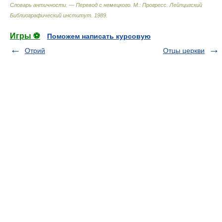
Словарь античности. — Перевод с немецкого. М.: Прогресс
.
Лейпцигский
Библиографический институт
.
1989
.
Игры ⚽
Поможем написать курсовую
Отрий
Отцы церкви