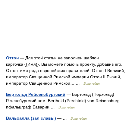
Оттон
— Для этой статьи не заполнен шаблон
карточка {{Имя}}. Вы можете помочь проекту, добавив его.
Оттон имя ряда европейских правителей: Оттон I Великий,
император Священной Римской империи Оттон II Рыжий,
император Священной Римской… …
Википедия
Бертольд Рейсенсбургский
— Бертольд (Перхольд)
Регенсбургский нем. Berthold (Perchtold) von Reisensburg
пфальцграф Баварии …
Википедия
Вальхалла (зал славы)
— …
Википедия