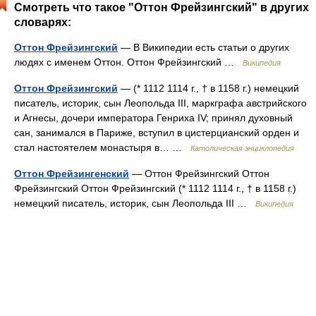
Смотреть что такое "Оттон Фрейзингский" в других
словарях:
Оттон Фрейзингский
— В Википедии есть статьи о других
людях с именем Оттон. Оттон Фрейзингский …
Википедия
Оттон Фрейзингский
— (* 1112 1114 г., † в 1158 г.) немецкий
писатель, историк, сын Леопольда III, маркграфа австрийского
и Агнесы, дочери императора Генриха IV; принял духовный
сан, занимался в Париже, вступил в цистерцианский орден и
стал настоятелем монастыря в… …
Католическая энциклопедия
Оттон Фрейзингенский
— Оттон Фрейзингский Оттон
Фрейзингский Оттон Фрейзингский (* 1112 1114 г., † в 1158 г.)
немецкий писатель, историк, сын Леопольда III …
Википедия